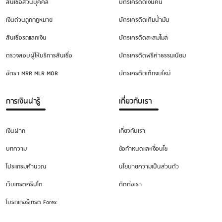
สินเชื่อส่วนบุคคล
บัตรเครดิตเงินคืน
เงินด่วนถูกกฎหมาย
บัตรเครดิตเติมน้ำมัน
สินเชื่อรถแลกเงิน
บัตรเครดิตสะสมไมล์
ตรวจสอบผู้ให้บริการสินเชื่อ
บัตรเครดิตฟรีค่าธรรมเนียม
อัตรา MRR MLR MOR
บัตรเครดิตเด็กจบใหม่
การเงินน่ารู้
เกี่ยวกับเรา
เงินฝาก
เกี่ยวกับเรา
บทความ
ข้อกำหนดและเงื่อนไข
โปรแกรมคำนวณ
นโยบายความเป็นส่วนตัว
เว็บเทรดคริปโต
ติดต่อเรา
โบรกเกอร์เทรด Forex