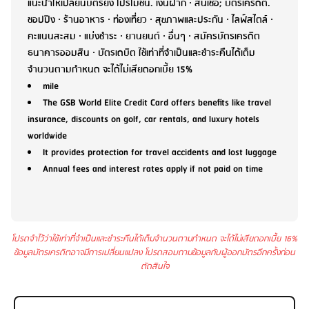
แนะนำให้เปลี่ยนบัตรยัง โปรโมชัน. เงินฝาก · สินเชื่อ; บัตรเครดิต.
ชอปปิง · ร้านอาหาร · ท่องเที่ยว · สุขภาพและประกัน · ไลฟ์สไตล์ ·
คะแนนสะสม · แบ่งชำระ · ยานยนต์ · อื่นๆ · สมัครบัตรเครดิต
ธนาคารออมสิน · บัตรเดบิต ใช้เท่าที่จำเป็นและชำระคืนได้เต็ม
จำนวนตามกำหนด จะได้ไม่เสียดอกเบี้ย 15%
mile
The GSB World Elite Credit Card offers benefits like travel
insurance, discounts on golf, car rentals, and luxury hotels
worldwide
It provides protection for travel accidents and lost luggage
Annual fees and interest rates apply if not paid on time
โปรดจำไว้ว่าใช้เท่าที่จำเป็นและชำระคืนได้เต็มจำนวนตามกำหนด จะได้ไม่เสียดอกเบี้ย 16%
ข้อมูลบัตรเครดิตอาจมีการเปลี่ยนแปลง โปรดสอบถามข้อมูลกับผู้ออกบัตรอีกครั้งก่อน
ตัดสินใจ