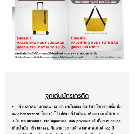
จุดเด่นบัตรเครดิต
ส่วนลดสนามกอล์ฟ, รถเช่า และโรงแรมชั้นนำทั่วโลกตามเงื่อนไข
ของ Mastercard. โปรดจำไว้ว่าใช้เท่าที่จำเป็นและชำระ ตอนนี้มีบัตร
3 ใบ ttb absolute, ktc signature, uob privimile เน้นซื้อของ online,
เติมน้ำมัน, เข้า fitness, กินอาหารตามห้าง และสะสมไมล์ rop มี