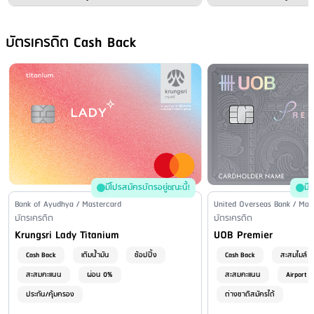
บัตรเครดิต Cash Back
มีโปรสมัครบัตรอยู่ขณะนี้!
มี
Issuer Name / Credit Card Type
Bank of Ayudhya / Mastercard
Issuer Name / Credit Car
United Overseas Bank / Mas
Financial Product Type
บัตรเครดิต
Financial Product Type
บัตรเครดิต
Credit Card Name
Credit Card Name
Krungsri Lady Titanium
UOB Premier
Cash Back
เติมน้ำมัน
ช้อปปิ้ง
Cash Back
สะสมไมล์
สะสมคะแนน
ผ่อน 0%
สะสมคะแนน
Airport 
ประกัน/คุ้มครอง
ต่างชาติสมัครได้