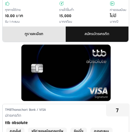
ทุกการใช้จ่าย
รายได้ขั้นต่ำ
ค่าธรรมเนียม
10.00 บาท
15,000
ไม่มี
รับ 1 คะแนน
บาท/เดือน
บาท/ปี
ดูรายละเอียด
สมัครบัตรเครดิต
7
Issuer Name / Credit Card Type
TMBThanachart Bank / VISA
Financial Product Type
บัตรเครดิต
Credit Card Name
ttb absolute
สะสมไมล์
ฟรีค่าธรรมเนียมตลอดชีพ
ช้อปปิ้ง
สะสมคะแนน