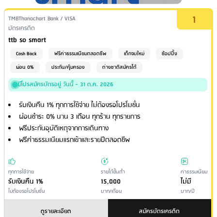
1
Issuer Name / Credit Card Type
TMBThanachart Bank / VISA
Financial Product Type
บัตรเครดิต
Credit Card Name
ttb so smart
Cash Back
ฟรีค่าธรรมเนียมตลอดชีพ
เด็กจบใหม่
ช้อปปิ้ง
ผ่อน 0%
ประกัน/คุ้มครอง
ต่างชาติสมัครได้
มีโปรสมัครบัตรอยู่ วันนี้ - 31 ต.ค. 2026
รับเงินคืน 1% ทุกการใช้จ่าย ไม่ต้องรอโปรโมชั่น
ผ่อนชำระ 0% นาน 3 เดือน ทุกร้าน ทุกรายการ
ฟรีประกันอุบัติเหตุจากการเดินทาง
ฟรีค่าธรรมเนียมแรกเข้าและรายปีตลอดชีพ
ทุกการใช้จ่าย
รายได้ขั้นต่ำ
ค่าธรรมเนียม
รับเงินคืน 1%
15,000
ไม่มี
ไม่ต้องรอโปรโมชั่น
บาท/เดือน
บาท/ปี
ดูรายละเอียด
สมัครบัตรเครดิต