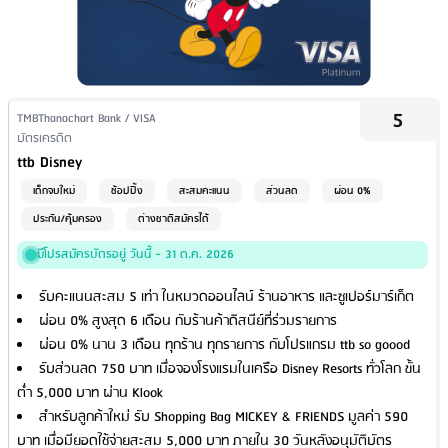
5
Issuer Name / Credit Card Type
TMBThanachart Bank / VISA
Financial Product Type
บัตรเครดิต
Credit Card Name
ttb Disney
เด็กจบใหม่
ช้อปปิ้ง
สะสมคะแนน
ส่วนลด
ผ่อน 0%
ประกัน/คุ้มครอง
ต่างชาติสมัครได้
มีโปรสมัครบัตรอยู่ วันนี้ - 31 ต.ค. 2026
รับคะแนนสะสม 5 เท่า ในหมวดออนไลน์ ร้านอาหาร และซูเปอร์มาร์เก็ต
ผ่อน 0% สูงสุด 6 เดือน กับร้านค้าดิสนีย์ที่ร่วมรายการ
ผ่อน 0% นาน 3 เดือน ทุกร้าน ทุกรายการ กับโปรแกรม ttb so goood
รับส่วนลด 750 บาท เมื่อจองโรงแรมในเครือ Disney Resorts ทั่วโลก ขั้น
ต่ำ 5,000 บาท ผ่าน Klook
สำหรับลูกค้าใหม่ รับ Shopping Bag MICKEY & FRIENDS มูลค่า 590
บาท เมื่อมียอดใช้จ่ายสะสม 5,000 บาท ภายใน 30 วันหลังอนุมัติบัตร