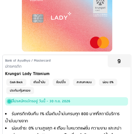
9
Issuer Name / Credit Card Type
Bank of Ayudhya / Mastercard
Financial Product Type
บัตรเครดิต
Credit Card Name
Krungsri Lady Titanium
Cash Back
เติมน้ำมัน
ช้อปปิ้ง
สะสมคะแนน
ผ่อน 0%
ประกัน/คุ้มครอง
มีโปรสมัครบัตรอยู่ วันนี้ - 30 ก.ย. 2026
รับเครดิตเงินคืน 1% เมื่อเติมน้ำมันครบทุก 800 บาทที่สถานีบริการ
น้ำมันบางจาก
ผ่อนชำระ 0% นานสูงสุด 4 เดือน ในหมวดแฟชั่น ความงาม และสปา