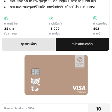
ผ่อนยางรถยนต์ 0% สูงสุด 10 เดือนที่ศูนย์บริการรถยนต์ชั้นนำ
คะแนนสะสมกรุงศรี โบนัส แลกรับสิทธิประโยชน์ผ่าน UCHOOSE
ทุกการใช้จ่าย
รายได้ขั้นต่ำ
ค่าธรรมเนียม
25 บาท
15,000
802
รับ 1 คะแนน
บาท/เดือน
บาท/ปี
ดูรายละเอียด
สมัครบัตรเครดิต
10
Issuer Name / Credit Card Type
Bank of Ayudhya / VISA