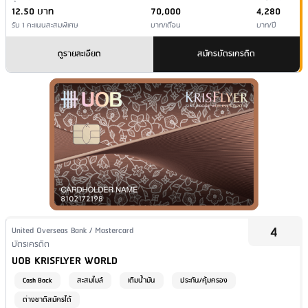
12.50 บาท
70,000
4,280
รับ 1 คะแนนสะสมพิเศษ
บาท/เดือน
บาท/ปี
ดูรายละเอียด
สมัครบัตรเครดิต
4
Issuer Name / Credit Card Type
United Overseas Bank / Mastercard
Financial Product Type
บัตรเครดิต
Credit Card Name
UOB KRISFLYER WORLD
Cash Back
สะสมไมล์
เติมน้ำมัน
ประกัน/คุ้มครอง
ต่างชาติสมัครได้