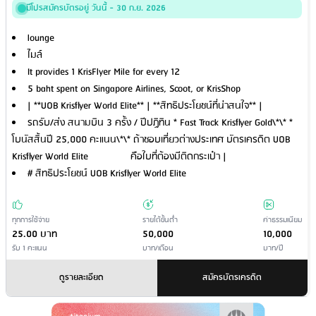
มีโปรสมัครบัตรอยู่ วันนี้ - 30 ก.ย. 2026
lounge
ไมล์
It provides 1 KrisFlyer Mile for every 12
5 baht spent on Singapore Airlines, Scoot, or KrisShop
| **UOB Krisflyer World Elite** | **สิทธิประโยชน์ที่น่าสนใจ** |
รถรับ/ส่ง สนามบิน 3 ครั้ง / ปีปฏิทิน * Fast Track Krisflyer Gold\*\* *
โบนัสสิ้นปี 25,000 คะแนน\*\* ถ้าชอบเที่ยวต่างประเทศ บัตรเครดิต UOB
Krisflyer World Elite คือใบที่ต้องมีติดกระเป๋า |
# สิทธิประโยชน์ UOB Krisflyer World Elite
ทุกการใช้จ่าย
รายได้ขั้นต่ำ
ค่าธรรมเนียม
25.00 บาท
50,000
10,000
รับ 1 คะแนน
บาท/เดือน
บาท/ปี
ดูรายละเอียด
สมัครบัตรเครดิต