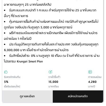
อาหารครบทุกๆ 25 บาทต่อเซลล์สลิป
รับคะแนนสะสมปกติ 1 คะแนน สำหรับทุกการใช้จ่าย 25 บาทในหมวด
อื่นๆ ที่ร่วมรายการ
คุ้มครองการซื้อสินค้าผ่านช่องทางออนไลน์ กรณีสินค้าสูญหายหรือไม่
ถูกต้อง วงเงินประกันสูงสุด 5,000 บาทต่อเหตุการณ์
ฟรีค่าธรรมเนียมแรกเข้าและรายปีตลอดชีพ เพียงมีการใช้จ่ายผ่านบัตร
อย่างน้อย 1 ครั้งต่อปี
ประกันอุบัติเหตุการเดินทางทั้งในและต่างประเทศ วงเงินคุ้มครองสูงสุด
6,000,000 บาท เมื่อชำระค่าบัตรโดยสารผ่านบัตร
รับสิทธิ์แบ่งชำระ 0% นานสูงสุด 10 เดือน ณ ร้านค้าที่ร่วมรายการ ผ่าน
โปรแกรม Krungsri Smart Plan
รับเครดิตเงินคืน
รายได้ขั้นต่ำ
ค่าธรรมเนียม
5%
15,000
4,280
เมื่อช้อปออนไลน์
บาท/เดือน
บาท/ปี
ดูรายละเอียด
สมัครบัตรเครดิต