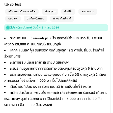
Credit Card Name
ttb so fast
ฟรีค่าธรรมเนียมตลอดชีพ
เด็กจบใหม่
ช้อปปิ้ง
สะสมคะแนน
ผ่อน 0%
ประกัน/คุ้มครอง
ต่างชาติสมัครได้
มีโปรสมัครบัตรอยู่ วันนี้ - 31 ต.ค. 2026
สะสมคะแนน ttb rewards plus เร็ว ทุกการใช้จ่าย 10 บาท รับ 1 คะแนน
(สูงสุด 20,000 คะแนน/บัญชี/รอบบัญชี)
แลกคะแนนสุดคุ้ม รับเครดิตเงินคืนสูงสุด 12% ตามโปรโมชั่นร้านค้าที่
ร่วมรายการ
ฟรีค่าธรรมเนียมแรกเข้าและรายปี ตลอดชีพ
ฟรีประกันอุบัติเหตุจากการเดินทาง วงเงินคุ้มครองสูงสุด 6 ล้านบาท
บริการแบ่งจ่ายรายเดือน ttb so goood ดอกเบี้ย 0% นานสูงสุด 3 เดือน
สำหรับยอดใช้จ่ายตั้งแต่ 1,000 บาทขึ้นไปต่อเซลล์สลิป
เติมน้ำมันที่ปั๊มบางจาก รับคะแนน x3 (ตามเงื่อนไขที่กำหนด)
สมัครบัตรใบแรก พร้อมใช้ ttb touch และ eStatement รับกระเป๋าเดินทาง
BSC Luxury มูลค่า 3,990 บาท (มียอดใช้จ่าย 15,000 บาทภายใน 30 วัน
ระยะเวลา 1 มี.ค. – 30 มิ.ย. 2569)