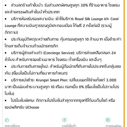
ส่วนลดร้านค้าชั้นนำ: รับส่วนลดพิเศษสูงสุด 30% ที่ร้านอาหาร โรงแรม
และห้างสรรพสินค้าชั้นนำทั่วประเทศ
บริการห้องรับรองสนามบิน: เข้าใช้บริการ Royal Silk Lounge และ Coral
Lounge ที่สนามบินสุวรรณภูมิและดอนเมือง ได้ฟรี 2 ครั้งต่อปี (รวมผู้
ติดตาม)
ประกันอุบัติเหตุระหว่างเดินทาง: คุ้มครองสูงสุด 10 ล้านบาท เมื่อชำระค่า
โดยสารเต็มจำนวนด้วยบัตรเครดิต
บริการผู้ช่วยส่วนตัว (Concierge Service): บริการช่วยเหลือตลอด 24
ชั่วโมง สำหรับการจองร้านอาหาร โรงแรม ตั๋วเครื่องบิน และอื่นๆ
ประกันการเดินทางยุโรป: สำหรับผู้ถือบัตรที่เดินทางไปประเทศในกลุ่มเชง
เก้น (เงื่อนไขเป็นไปตามที่ธนาคารกำหนด)
บริการแบ่งชำระ Krungsri Smart Plan: เปลี่ยนยอดใช้จ่ายตั้งแต่ 3,000
บาท เป็นผ่อนชำระนานสูงสุด 10 เดือน ดอกเบี้ย 0% (เงื่อนไขเป็นไปตามโปร
โมชั่น)
โปรโมชั่นพิเศษ: ติดตามโปรโมชั่นล่าสุดจากกรุงศรีได้บนเว็บไซต์ หรือ
แอปพลิเคชัน UChoose
ทุกการใช้จ่าย
รายได้ขั้นต่ำ
ค่าธรรมเนียม