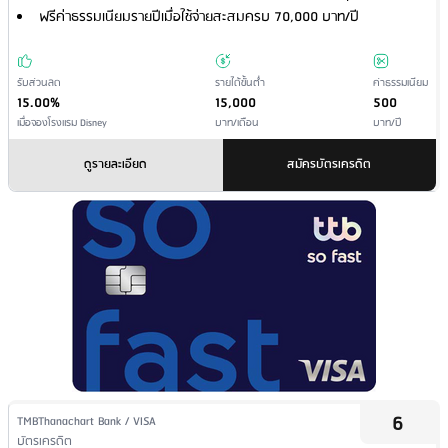
ฟรีค่าธรรมเนียมรายปีเมื่อใช้จ่ายสะสมครบ 70,000 บาท/ปี
รับส่วนลด
รายได้ขั้นต่ำ
ค่าธรรมเนียม
15.00%
15,000
500
เมื่อจองโรงแรม Disney
บาท/เดือน
บาท/ปี
ดูรายละเอียด
สมัครบัตรเครดิต
6
Issuer Name / Credit Card Type
TMBThanachart Bank / VISA
Financial Product Type
บัตรเครดิต