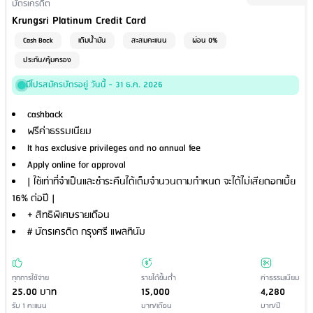
Financial Product Type
บัตรเครดิต
Credit Card Name
Krungsri Platinum Credit Card
Cash Back
เติมน้ำมัน
สะสมคะแนน
ผ่อน 0%
ประกัน/คุ้มครอง
มีโปรสมัครบัตรอยู่ วันนี้ - 31 ธ.ค. 2026
cashback
ฟรีค่าธรรมเนียม
It has exclusive privileges and no annual fee
Apply online for approval
| ใช้เท่าที่จำเป็นและชำระคืนได้เต็มจำนวนตามกำหนด จะได้ไม่เสียดอกเบี้ย
16% ต่อปี |
+ สิทธิพิเศษรายเดือน
# บัตรเครดิต กรุงศรี แพลทินัม
ทุกการใช้จ่าย
รายได้ขั้นต่ำ
ค่าธรรมเนียม
25.00 บาท
15,000
4,280
รับ 1 คะแนน
บาท/เดือน
บาท/ปี