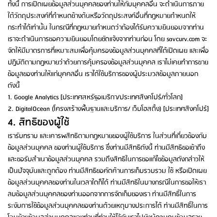
ทั้งนี้ การเปิดเผยข้อมูลส่วนบุคคลของท่านให้กับบุคคลอื่น จะดำเนินการภาย
ใต้วัตถุประสงค์ที่กำหนดข้างต้นหรือวัตถุประสงค์อื่นที่กฎหมายกำหนดให้
กระทำได้เท่านั้น ในกรณีที่กฎหมายกำหนดว่าต้องได้รับความยินยอมจากท่าน
เราจะดำเนินการขอความยินยอมโดยชัดแจ้งจากท่านก่อน โดย savcurv.com จะ
จัดให้มีมาตรการที่เหมาะสมเพื่อคุ้มครองข้อมูลส่วนบุคคลที่ได้เปิดเผย และเพื่อ
ปฏิบัติตามกฎหมายว่าด้วยการคุ้มครองข้อมูลส่วนบุคคล เราไม่เคยทำการขาย
ข้อมูลของท่านให้แก่บุคคลอื่น เราได้ใช้บริการของผู้ประมวลข้อมูลภายนอก
ดังนี้
Google Analytics [ประเทศสหรัฐอเมริกา/ประเทศสิงคโปร์/ทั่วโลก]
DigitalOcean (โครงสร้างพื้นฐานและบริการ/ เว็บโฮสติ้ง) [ประเทศสิงคโปร์]
4. สิทธิของผู้ใช้
เรารับทราบ และเคารพสิทธิตามกฎหมายของผู้ใช้บริการ ในส่วนที่เกี่ยวข้องกับ
ข้อมูลส่วนบุคคล ของท่านผู้ใช้บริการ ซึ่งท่านมีสิทธิดังนี้ ท่านมีสิทธิขอเข้าถึง
และขอรับสำเนาข้อมูลส่วนบุคคล รวมถึงสิทธิในการขอแก้ไขข้อมูลดังกล่าวให้
เป็นปัจจุบันและถูกต้อง ท่านมีสิทธิขอคัดค้านการเก็บรวบรวม ใช้ หรือเปิดเผย
ข้อมูลส่วนบุคคลของท่านในเวลาใดก็ได้ ท่านมีสิทธิในบางกรณีในการขอให้เรา
ลบข้อมูลส่วนบุคคลของท่านออกจากการจัดเก็บของเรา ท่านมีสิทธิ์ในการ
ระงับการใช้ข้อมูลส่วนบุคคลของท่านด้วยเหตุบางประการได้ ท่านมีสิทธิ์ในการ