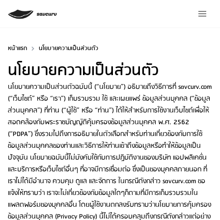
หน้าแรก
นโยบายความเป็นส่วนตัว
นโยบายความเป็นส่วนตัว
นโยบายความเป็นส่วนตัวฉบับนี้ (“นโยบาย”) อธิบายถึงวิธีการที่ savcurv.com
(“เว็บไซต์” หรือ “เรา”) เก็บรวบรวม ใช้ และเผยแพร่ ข้อมูลส่วนบุคคล (“ข้อมูล
ส่วนบุคคล”) ที่ท่าน (“ผู้ใช้” หรือ “ท่าน”) ได้ให้สำหรับการใช้งานเว็บไซต์เพื่อให้
สอดคล้องกับพระราชบัญญัติคุ้มครองข้อมูลส่วนบุคคล พ.ศ. 2562
(“PDPA”) ซึ่งรวมไปถึงการอธิบายในตัวเลือกสำหรับท่านเกี่ยวข้องกับการใช้
ข้อมูลส่วนบุคคลของท่านและวิธีการให้ท่านเข้าถึงข้อมูลหรือทำให้ข้อมูลเป็น
ปัจจุบัน นโยบายฉบับนี้ไม่บังคับใช้กับการปฏิบัติงานของบริษัท แอปพลิเคชั่น
และบริการหรือเว็บไซต์อื่นๆ ที่อาจมีการเชื่อมต่อ ซึ่งเป็นของบุคคลภายนอก ที่
เราไม่ได้มีอำนาจ ควบคุม ดูแล และจัดการ ในกรณีดังกล่าว savcurv.com ขอ
แจ้งให้ทราบว่า เราจะไม่เกี่ยวข้องกับข้อมูลใดๆก็ตามที่มีการเก็บรวบรวมใน
แพลตฟอร์มของบุคคลอื่น โดยผู้ใช้งานตกลงรับทราบว่านโยบายการคุ้มครอง
ข้อมูลส่วนบุคคล (Privacy Policy) นี้ไม่ได้ครอบคลุมถึงกรณีดังกล่าวแต่อย่าง