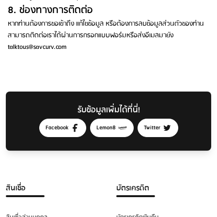
8. ช่องทางการติดต่อ
หากท่านต้องการขอเข้าถึง แก้ไขข้อมูล หรือต้องการลบข้อมูลส่วนตัวของท่าน
สามารถติดต่อเราได้ผ่านการกรอกแบบฟอร์มหรือส่งอีเมลมายัง
talktous@savcurv.com
รับข้อมูลเพิ่มได้ที่นี่!
Facebook
Lemon8
Twitter
สินเชื่อ
บัตรเครดิต