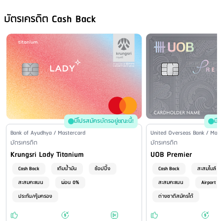
ครั้ง) - โลตัส 10 บาท/รายการ - เอ็มเปย์ สเตชั่น 15 บาท/รายการ - ทรู มัน
นี่ 20 บาท/รายการ เขตต่างจังหวัด - ที่ทำการไปรษณีย์ 10 บาท/รายการ
บัตรเครดิต Cash Back
(ต่อยอดชำระทุก 50,000 บาท) - เคาเตอร์เซอร์วิส 20 บาท/รายการ (รับ
ชำระยอดเฉพาะเงินสดไม่เกิน 30,000 บาท/ครั้ง) - โลตัส 10 บาท/รายการ
- เอ็มเปย์ สเตชั่น 15 บาท/รายการ - ทรู มันนี่ 20 บาท/รายการ
ชำระผ่านระบบโทรศัพท์อัตโนมัติ
: ไม่มีบริการ
ชำระโดยเช็คหรือธนาณัติทางไปรษณีย์
: ไม่มีค่าธรรมเนี่ยม
มีโปรสมัครบัตรอยู่ขณะนี้!
มี
Issuer Name / Credit Card Type
Bank of Ayudhya / Mastercard
Issuer Name / Credit Car
United Overseas Bank / Mas
Financial Product Type
บัตรเครดิต
Financial Product Type
บัตรเครดิต
Credit Card Name
Credit Card Name
Krungsri Lady Titanium
UOB Premier
Cash Back
เติมน้ำมัน
ช้อปปิ้ง
Cash Back
สะสมไมล์
สะสมคะแนน
ผ่อน 0%
สะสมคะแนน
Airport 
ประกัน/คุ้มครอง
ต่างชาติสมัครได้