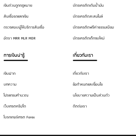
เงินด่วนถูกกฎหมาย
บัตรเครดิตเติมน้ำมัน
สินเชื่อรถแลกเงิน
บัตรเครดิตสะสมไมล์
ตรวจสอบผู้ให้บริการสินเชื่อ
บัตรเครดิตฟรีค่าธรรมเนียม
อัตรา MRR MLR MOR
บัตรเครดิตเด็กจบใหม่
การเงินน่ารู้
เกี่ยวกับเรา
เงินฝาก
เกี่ยวกับเรา
บทความ
ข้อกำหนดและเงื่อนไข
โปรแกรมคำนวณ
นโยบายความเป็นส่วนตัว
เว็บเทรดคริปโต
ติดต่อเรา
โบรกเกอร์เทรด Forex