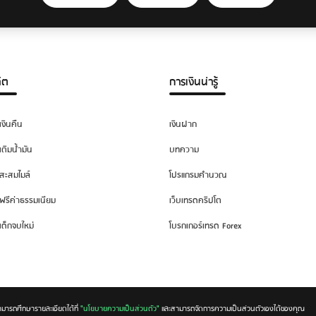
ิต
การเงินน่ารู้
เงินคืน
เงินฝาก
เติมน้ำมัน
บทความ
สะสมไมล์
โปรแกรมคำนวณ
ฟรีค่าธรรมเนียม
เว็บเทรดคริปโต
เด็กจบใหม่
โบรกเกอร์เทรด Forex
ามารถศึกษารายละเอียดได้ที่
"นโยบายความเป็นส่วนตัว"
และสามารถจัดการความเป็นส่วนตัวเองได้ของคุณ