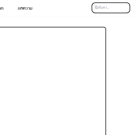
าก
บทความ