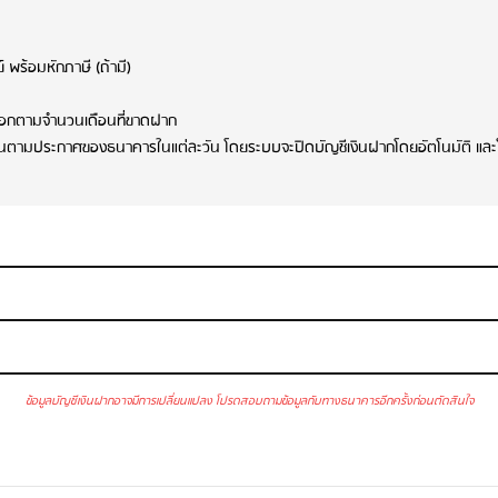
 พร้อมหักภาษี (ถ้ามี)
นออกตามจำนวนเดือนที่ขาดฝาก
ต้นตามประกาศของธนาคารในแต่ละวัน โดยระบบจะปิดบัญชีเงินฝากโดยอัตโนมัติ และโอนท
กเบี้ยที่หักภาษี ณ ที่จ่ายเข้าบัญชีออมทรัพย์ที่ลูกค้าแจ้งไว้พร้อมกับการเปิดบัญชี
ข้อมูลบัญชีเงินฝากอาจมีการเปลี่ยนแปลง โปรดสอบถามข้อมูลกับทางธนาคารอีกครั้งก่อนตัดสินใจ
ัก 500 บาท
 SMS
: ค่าบริการรายเดือน : 20 บาท/บัญชี ค่าบริการรายปี : 240 บาท/บัญชี
0 บาท
นฝาก ผ่านสาขา
: ไม่มีค่าธรรมเนียม