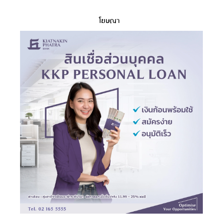
โฆษณา