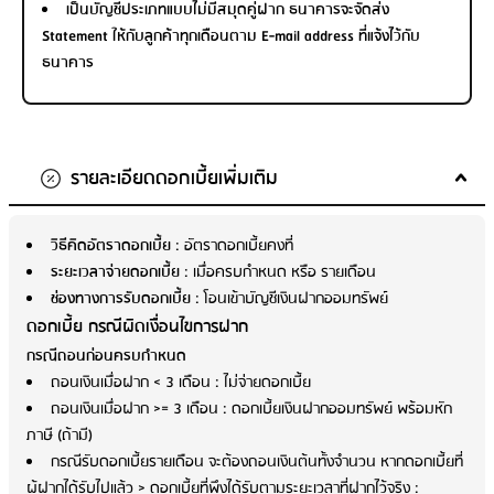
เป็นบัญชีประเภทแบบไม่มีสมุดคู่ฝาก ธนาคารจะจัดส่ง
Statement ให้กับลูกค้าทุกเดือนตาม E-mail address ที่แจ้งไว้กับ
ธนาคาร
รายละเอียดดอกเบี้ยเพิ่มเติม
วิธีคิดอัตราดอกเบี้ย
: อัตราดอกเบี้ยคงที่
ระยะเวลาจ่ายดอกเบี้ย
: เมื่อครบกำหนด หรือ รายเดือน
ช่องทางการรับดอกเบี้ย
: โอนเข้าบัญชีเงินฝากออมทรัพย์
ดอกเบี้ย กรณีผิดเงื่อนไขการฝาก
กรณีถอนก่อนครบกำหนด
ถอนเงินเมื่อฝาก < 3 เดือน : ไม่จ่ายดอกเบี้ย
ถอนเงินเมื่อฝาก >= 3 เดือน : ดอกเบี้ยเงินฝากออมทรัพย์ พร้อมหัก
ภาษี (ถ้ามี)
กรณีรับดอกเบี้ยรายเดือน จะต้องถอนเงินต้นทั้งจำนวน หากดอกเบี้ยที่
ผู้ฝากได้รับไปแล้ว > ดอกเบี้ยที่พึงได้รับตามระยะเวลาที่ฝากไว้จริง :