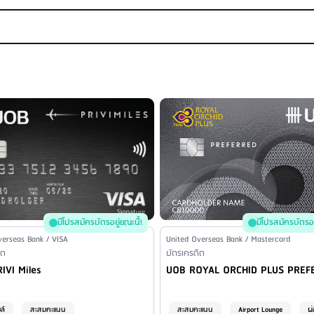
งผู้ให้บริการแต่ละธนาคาร
ข: ยังไม่รวมภาษีมูลค่าเพิ่ม
รให้บริการของธนาคารยูโอบี ดังนี้ - ชำระที่เคาน์เตอร์ธนาคารยูโอบี - ชำระโดยหัก
t / Mobile banking) ของธนาคาร ไม่มีค่าธรรมเนียม ชำระผ่านระบบ Online ธนาคาร
ท/ครั้ง
ร (สำหรับยอดที่ไม่เกิน 100,000 บาท) ธนาคารกรุงศรีอยุธยา อัตราร้อยละ 0.10 ขอ
ยม
น่วยงานราชการ
:
- ธนาคารกรุงศรีอยุธยา 30 บาท/รายการ (ไม่จำกัดยอดชำระ) เขตต่างจังหวัด - ธน
ำนวนยอดที่ชำระ แต่ไม่เกิน 1,000 บาท (สำหรับยอดที่เกิน 100,000 บาท)
มีโปรสมัครบัตรอยู่ขณะนี้!
มีโปรสมัครบัตรอย
ี่ทำการไปรษณีย์ 10 บาท/รายการ (ต่อยอดชำระทุก 50,000 บาท) - เคาเตอร์เซอร์ว
ame / Credit Card Type
verseas Bank / VISA
Issuer Name / Credit Card Type
United Overseas Bank / Mastercard
าท/รายการ - ทรู มันนี่ 20 บาท/รายการ เขตต่างจังหวัด - ที่ทำการไปรษณีย์ 10 บาท
l Product Type
ิต
Financial Product Type
บัตรเครดิต
Card Name
Credit Card Name
IVI Miles
UOB ROYAL ORCHID PLUS PREF
้ง) - โลตัส 10 บาท/รายการ - เอ็มเปย์ สเตชั่น 15 บาท/รายการ - ทรู มันนี่ 20 บ
ยม
ล์
สะสมคะแนน
สะสมคะแนน
Airport Lounge
ผ