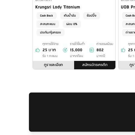
Financial Product Type
Financia
Credit Card Name
Credit 
Krungsri Lady Titanium
UOB Pr
Cash Back
เติมน้ำมัน
ช้อปปิ้ง
Cash B
สะสมคะแนน
ผ่อน 0%
สะสมค
ประกัน/คุ้มครอง
ต่างชา
ทุกการใช้จ่าย
รายได้ขั้นต่ำ
ค่าธรรมเนียม
ทุกกา
25 บาท
15,000
802
25 
รับ 1 คะแนน
บาท/เดือน
บาท/ปี
รับ 1
ดูรายละเอียด
สมัครบัตรเครดิต
ดูร