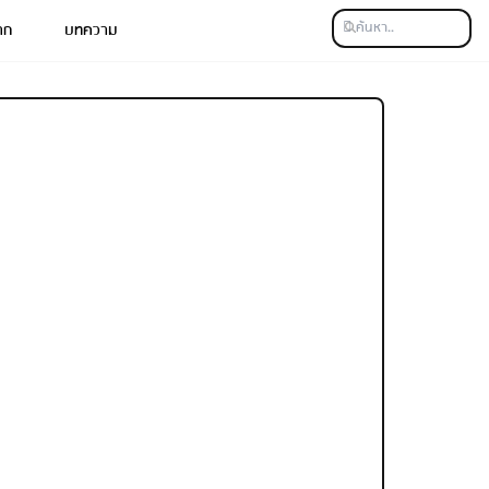
าก
บทความ