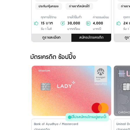
ประกัน/คุ้มครอง
ต่างชาติสมัครได้
ต่างชา
ทุกการใช้จ่าย
รายได้ขั้นต่ำ
ค่าธรรมเนียม
ทุกกา
15 บาท
30,000
4,000
24 
รับ 1 ไมล์
บาท/เดือน
บาท/ปี
รับ 1 
ดูรายละเอียด
สมัครบัตรเครดิต
ดูร
บัตรเครดิต ช้อปปิ้ง
มีโปรสมัครบัตรอยู่ขณะนี้!
Issuer Name / Credit Card Type
Bank of Ayudhya / Mastercard
Issuer N
United O
บัตรเครดิต
บัตรเครด