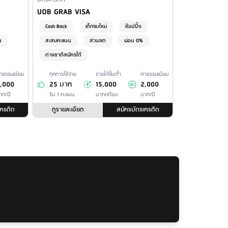
Financial Product Type
Credit Card Name
UOB GRAB VISA
Cash Back
เด็กจบใหม่
ช้อปปิ้ง
น
สะสมคะแนน
ส่วนลด
ผ่อน 0%
ต่างชาติสมัครได้
่าธรรมเนียม
ทุกการใช้จ่าย
รายได้ขั้นต่ำ
ค่าธรรมเนียม
,000
25 บาท
15,000
2,000
าท/ปี
รับ 1 คะแนน
บาท/เดือน
บาท/ปี
เครดิต
ดูรายละเอียด
สมัครบัตรเครดิต