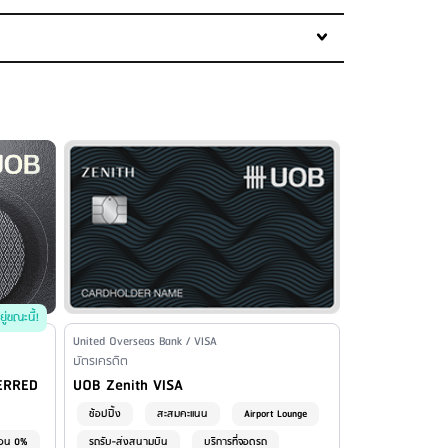
บัญชีธนาคาร - ชำระผ่านเครื่อง ATM ของธนาคารยูโอบี - ชำระ
อื่น - ธนาคารกรุงศรีอยุธยา 30 บาท/รายการ (ไม่จำกัดยอด
งจำนวนยอดที่ชำระ แต่ไม่เกิน 1,000 บาท (สำหรับยอดที่เกิน
าคารกรุงศรีอยุธยา 40 บาท/รายการ (สำหรับยอดที่ไม่เกิน
ู่ขณะนี้!
ิส 15 บาท/รายการ (รับชำระยอดเฉพาะเงินสดไม่เกิน 30,000
Issuer Name / Credit Card Type
United Overseas Bank / VISA
/รายการ (ต่อยอดชำระทุก 50,000 บาท) - เคาเตอร์เซอร์วิส 20
Financial Product Type
บัตรเครดิต
Credit Card Name
ERRED
UOB Zenith VISA
าท/รายการ
ช้อปปิ้ง
สะสมคะแนน
Airport Lounge
่อน 0%
รถรับ-ส่งสนามบิน
บริการที่จอดรถ