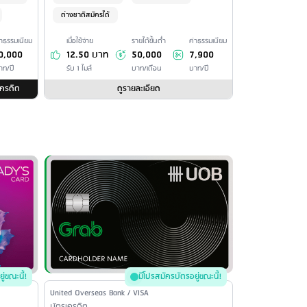
ต่างชาติสมัครได้
่าธรรมเนียม
เมื่อใช้จ่าย
รายได้ขั้นต่ำ
ค่าธรรมเนียม
0,000
12.50 บาท
50,000
7,900
าท/ปี
รับ 1 ไมล์
บาท/เดือน
บาท/ปี
เครดิต
ดูรายละเอียด
ู่ขณะนี้!
มีโปรสมัครบัตรอยู่ขณะนี้!
Issuer Name / Credit Card Type
United Overseas Bank / VISA
บัตรเครดิต