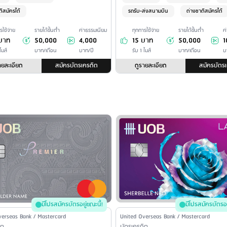
ติสมัครได้
รถรับ-ส่งสนามบิน
ต่างชาติสมัครได้
รใช้จ่าย
รายได้ขั้นต่ำ
ค่าธรรมเนียม
ทุกการใช้จ่าย
รายได้ขั้นต่ำ
ค
บาท
50,000
4,000
15 บาท
50,000
1
ไมล์
บาท/เดือน
บาท/ปี
รับ 1 ไมล์
บาท/เดือน
บ
ายละเอียด
สมัครบัตรเครดิต
ดูรายละเอียด
สมัครบัตร
มีโปรสมัครบัตรอยู่ขณะนี้!
มีโปรสมัครบัตรอย
ame / Credit Card Type
verseas Bank / Mastercard
Issuer Name / Credit Card Type
United Overseas Bank / Mastercard
ิต
บัตรเครดิต