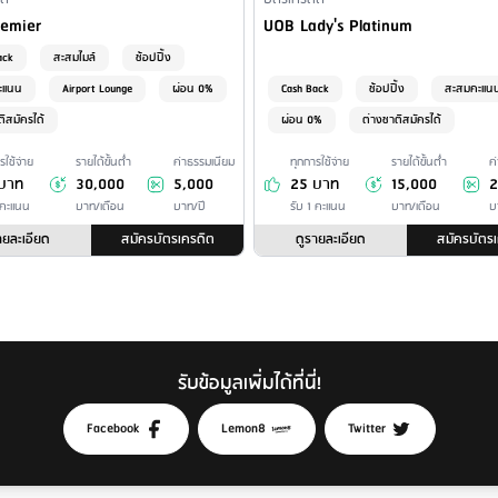
l Product Type
Financial Product Type
Card Name
Credit Card Name
emier
UOB Lady's Platinum
ack
สะสมไมล์
ช้อปปิ้ง
ะแนน
Airport Lounge
ผ่อน 0%
Cash Back
ช้อปปิ้ง
สะสมคะแน
ติสมัครได้
ผ่อน 0%
ต่างชาติสมัครได้
รใช้จ่าย
รายได้ขั้นต่ำ
ค่าธรรมเนียม
ทุกการใช้จ่าย
รายได้ขั้นต่ำ
ค
บาท
30,000
5,000
25 บาท
15,000
2
 คะแนน
บาท/เดือน
บาท/ปี
รับ 1 คะแนน
บาท/เดือน
บ
ายละเอียด
สมัครบัตรเครดิต
ดูรายละเอียด
สมัครบัตร
รับข้อมูลเพิ่มได้ที่นี่!
Facebook
Lemon8
Twitter