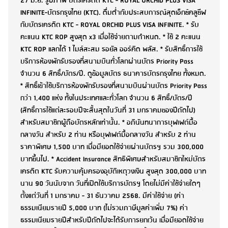
27 มิ.ย. รูปภาพ บัตรเครดิต KTC - ROYAL ORCHID PLUS VISA
INFINITE-บัตรกรุงไทย (KTC). ดื่มด่ำกับประสบการณ์สุดเอ็กซ์คลูซีฟ
กับบัตรเครดิต KTC - ROYAL ORCHID PLUS VISA INFINITE. * รับ
คะแนน KTC ROP สูงสุด x3 เมื่อใช้จ่ายตามกำหนด. * ใช้ 2 คะแนน
KTC ROP แลกได้ 1 ไมล์สะสม รอยัล ออร์คิด พลัส. * รับสิทธิ์การใช้
บริการห้องพักรับรองที่สนามบินทั่วโลกผ่านบัตร Priority Pass
จำนวน 6 สิทธิ์/บัตร/ปี. ดูข้อมูลบัตร ธนาคารบัตรกรุงไทย ทั้งหมด.
* สิทธิ์เข้าใช้บริการห้องพักรับรองที่สนามบินผ่านบัตร Priority Pass
กว่า 1,400 แห่ง ทั้งในประเทศและทั่วโลก จำนวน 6 สิทธิ์/บัตร/ปี
(สิทธิ์การใช้แต่ละรอบปีจะสิ้นสุดในวันที่ 31 มกราคมของปีถัดไป)
สำหรับสมาชิกผู้ถือบัตรหลักเท่านั้น. * อภินันทนาการบุฟเฟต์มื้อ
กลางวัน สำหรับ 2 ท่าน หรือบุฟเฟต์มื้อกลางวัน สำหรับ 2 ท่าน
ราคาพิเศษ 1,500 บาท เมื่อมียอดใช้จ่ายผ่านบัตรฯ รวม 300,000
บาทขึ้นไป. * Accident Insurance สิทธิพิเศษสำหรับสมาชิกใหม่บัตร
เครดิต KTC รับความคุ้มครองอุบัติเหตุวงเงิน สูงสุด 300,000 บาท
นาน 90 วันนับจาก วันที่เปิดใช้บริการบัตรฯ โดยไม่มีค่าใช้จ่ายใดๆ
ตั้งแต่วันที่ 1 มกราคม - 31 ธันวาคม 2568. มีค่าใช้จ่าย (ค่า
ธรรมเนียมรายปี 5,000 บาท (ไม่รวมภาษีมูลค่าเพิ่ม 7%) ค่า
ธรรมเนียมรายปีสำหรับปีถัดไปจะได้รับการยกเว้น เมื่อมียอดใช้จ่าย