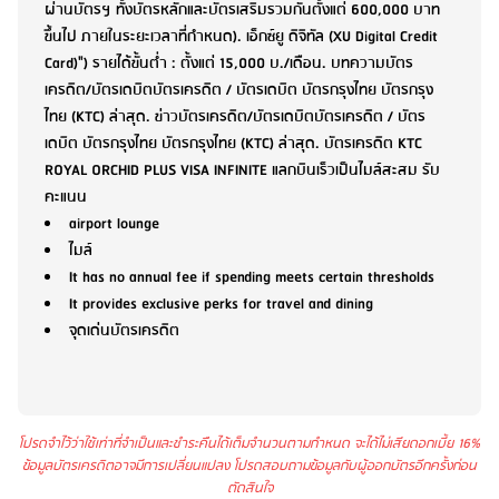
ผ่านบัตรฯ ทั้งบัตรหลักและบัตรเสริมรวมกันตั้งแต่ 600,000 บาท
ขึ้นไป ภายในระยะเวลาที่กำหนด). เอ็กซ์ยู ดิจิทัล (XU Digital Credit
Card)") รายได้ขั้นต่ำ : ตั้งแต่ 15,000 บ./เดือน. บทความบัตร
เครดิต/บัตรเดบิตบัตรเครดิต / บัตรเดบิต บัตรกรุงไทย บัตรกรุง
ไทย (KTC) ล่าสุด. ข่าวบัตรเครดิต/บัตรเดบิตบัตรเครดิต / บัตร
เดบิต บัตรกรุงไทย บัตรกรุงไทย (KTC) ล่าสุด. บัตรเครดิต KTC
ROYAL ORCHID PLUS VISA INFINITE แลกบินเร็วเป็นไมล์สะสม รับ
คะแนน
airport lounge
ไมล์
It has no annual fee if spending meets certain thresholds
It provides exclusive perks for travel and dining
จุดเด่นบัตรเครดิต
โปรดจำไว้ว่าใช้เท่าที่จำเป็นและชำระคืนได้เต็มจำนวนตามกำหนด จะได้ไม่เสียดอกเบี้ย 16%
ข้อมูลบัตรเครดิตอาจมีการเปลี่ยนแปลง โปรดสอบถามข้อมูลกับผู้ออกบัตรอีกครั้งก่อน
ตัดสินใจ