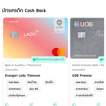
บาท/ครั้ง - ชำระที่บิ๊กซี และ มินิบิ๊กซี ทุกสาขา (ยอดชำระสูงสุดไม่เกิน
49,000 บาท/ครั้ง) ไม่คิดค่าบริการ
บัตรเครดิต Cash Back
ชำระผ่านระบบโทรศัพท์อัตโนมัติ
: ไม่มีบริการ
ชำระโดยเช็คหรือธนาณัติทางไปรษณีย์
: ไม่มีบริการ
มีโปรสมัครบัตรอยู่ขณะนี้!
มี
Issuer Name / Credit Card Type
Bank of Ayudhya / Mastercard
Issuer Name / Credit Car
United Overseas Bank / Mas
Financial Product Type
บัตรเครดิต
Financial Product Type
บัตรเครดิต
Credit Card Name
Credit Card Name
Krungsri Lady Titanium
UOB Premier
Cash Back
เติมน้ำมัน
ช้อปปิ้ง
Cash Back
สะสมไมล์
สะสมคะแนน
ผ่อน 0%
สะสมคะแนน
Airport 
ประกัน/คุ้มครอง
ต่างชาติสมัครได้