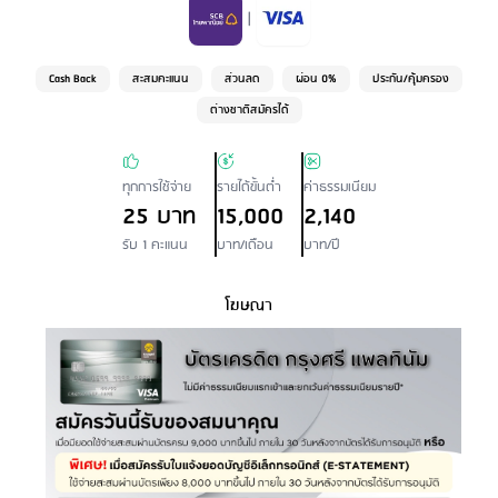
Credit Card Type
|
Cash Back
สะสมคะแนน
ส่วนลด
ผ่อน 0%
ประกัน/คุ้มครอง
ต่างชาติสมัครได้
ทุกการใช้จ่าย
รายได้ขั้นต่ำ
ค่าธรรมเนียม
25 บาท
15,000
2,140
รับ 1 คะแนน
บาท/เดือน
บาท/ปี
โฆษณา