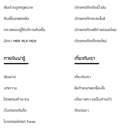
เงินด่วนถูกกฎหมาย
บัตรเครดิตเติมน้ำมัน
สินเชื่อรถแลกเงิน
บัตรเครดิตสะสมไมล์
ตรวจสอบผู้ให้บริการสินเชื่อ
บัตรเครดิตฟรีค่าธรรมเนียม
อัตรา MRR MLR MOR
บัตรเครดิตเด็กจบใหม่
การเงินน่ารู้
เกี่ยวกับเรา
เงินฝาก
เกี่ยวกับเรา
บทความ
ข้อกำหนดและเงื่อนไข
โปรแกรมคำนวณ
นโยบายความเป็นส่วนตัว
เว็บเทรดคริปโต
ติดต่อเรา
โบรกเกอร์เทรด Forex