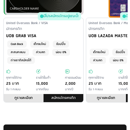
ชำระผ่านระบบโทรศัพท์อัตโนมัติ
: ไม่มีบริการ
ชำระโดยเช็คหรือธนาณัติทางไปรษณีย์
: ตามอัตราที่ไปรษณีย์กำหนด
มีโปรสมัครบัตรอยู่ขณะนี้!
มี
Issuer Name / Credit Card Type
United Overseas Bank / VISA
Issuer Name / Credit Car
United Overseas Bank / Mas
Financial Product Type
บัตรเครดิต
Financial Product Type
บัตรเครดิต
Credit Card Name
Credit Card Name
UOB GRAB VISA
UOB LAZADA MASTE
Cash Back
เด็กจบใหม่
ช้อปปิ้ง
สะสมคะแนน
ส่วนลด
ผ่อน 0%
เด็กจบใหม่
ช้อปปิ้ง
ต่างชาติสมัครได้
ส่วนลด
ผ่อน 0%
ทุกการใช้จ่าย
รายได้ขั้นต่ำ
ค่าธรรมเนียม
ทุกการใช้จ่าย
รายได้ขั้น
25 บาท
15,000
2,000
25 บาท
15,00
รับ 1 คะแนน
บาท/เดือน
บาท/ปี
รับ 1 คะแนน
บาท/เดือ
ดูรายละเอียด
สมัครบัตรเครดิต
ดูรายละเอียด