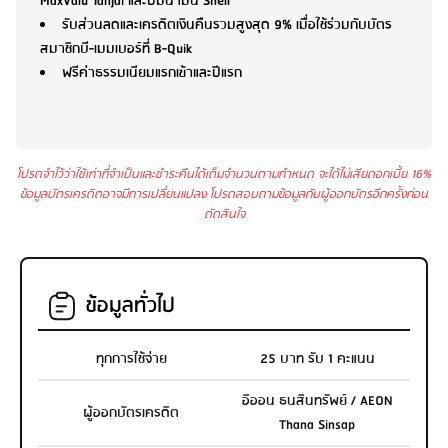
MaxValu Tanjai และปั๊มน้ำมัน Shell
รับส่วนลดและเครดิตเงินคืนรวมสูงสุด 9% เมื่อใช้ร่วมกับบัตร
สมาชิกบี-เมมเบอร์ที่ B-Quik
ฟรีค่าธรรมเนียมแรกเข้าและปีแรก
โปรดจำไว้ว่าใช้เท่าที่จำเป็นและชำระคืนได้เต็มจำนวนตามกำหนด จะได้ไม่เสียดอกเบี้ย 16%
ข้อมูลบัตรเครดิตอาจมีการเปลี่ยนแปลง โปรดสอบถามข้อมูลกับผู้ออกบัตรอีกครั้งก่อน
ตัดสินใจ
ข้อมูลทั่วไป
ทุกการใช้จ่าย
25 บาท รับ 1 คะแนน
อิออน ธนสินทรัพย์ / AEON
ผู้ออกบัตรเครดิต
Thana Sinsap