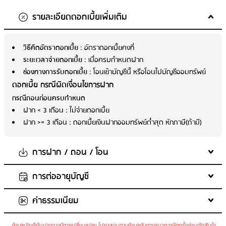
รายละเอียดดอกเบี้ยเพิ่มเติม
วิธีคิดอัตราดอกเบี้ย
: อัตราดอกเบี้ยคงที่
ระยะเวลาจ่ายดอกเบี้ย
: เมื่อครบกำหนดฝาก
ช่องทางการรับดอกเบี้ย
: โอนเข้าบัญชีนี้ หรือโอนไปบัญชีออมทรัพย์
ดอกเบี้ย กรณีผิดเงื่อนไขการฝาก
กรณีถอนก่อนครบกำหนด
ฝาก < 3 เดือน : ไม่จ่ายดอกเบี้ย
ฝาก >= 3 เดือน : ดอกเบี้ยเงินฝากออมทรัพย์ต่ำสุด หักภาษี(ถ้ามี)
การฝาก / ถอน / โอน
การต่ออายุบัญชี
จำนวนเงินในการฝากขั้นต่ำต่อครั้ง
: 1,000 บาท
จำนวนเงินในการฝากสูงสุด
: ไม่กำหนด
ค่าธรรมเนียม
ต่ออายุเงินฝากเป็นประเภทเดิม
ฝากเพิ่มในบัญชีเดิม
: ได้
ถอนเงินก่อนครบกำหนด
: ได้
ข้อมูลบัญชีเงินฝากอาจมีการเปลี่ยนแปลง โปรดสอบถามข้อมูลกับทางธนาคารอีกครั้งก่อนตัดสินใจ