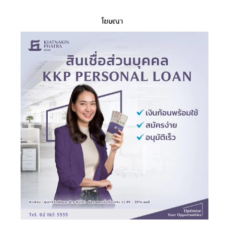
โฆษณา