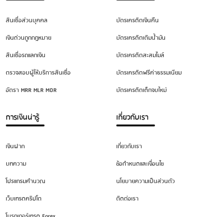
สินเชื่อส่วนบุคคล
บัตรเครดิตเงินคืน
เงินด่วนถูกกฎหมาย
บัตรเครดิตเติมน้ำมัน
สินเชื่อรถแลกเงิน
บัตรเครดิตสะสมไมล์
ตรวจสอบผู้ให้บริการสินเชื่อ
บัตรเครดิตฟรีค่าธรรมเนียม
อัตรา MRR MLR MOR
บัตรเครดิตเด็กจบใหม่
การเงินน่ารู้
เกี่ยวกับเรา
เงินฝาก
เกี่ยวกับเรา
บทความ
ข้อกำหนดและเงื่อนไข
โปรแกรมคำนวณ
นโยบายความเป็นส่วนตัว
เว็บเทรดคริปโต
ติดต่อเรา
โบรกเกอร์เทรด Forex