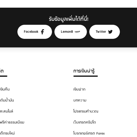
รับข้อมูลเพิ่มได้ที่นี่!
Facebook
Lemon8
Twitter
ิต
การเงินน่ารู้
เงินคืน
เงินฝาก
เติมน้ำมัน
บทความ
สะสมไมล์
โปรแกรมคำนวณ
ฟรีค่าธรรมเนียม
เว็บเทรดคริปโต
เด็กจบใหม่
โบรกเกอร์เทรด Forex