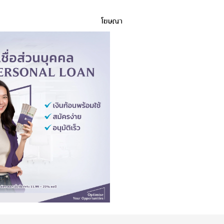
โฆษณา