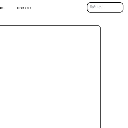
าก
บทความ