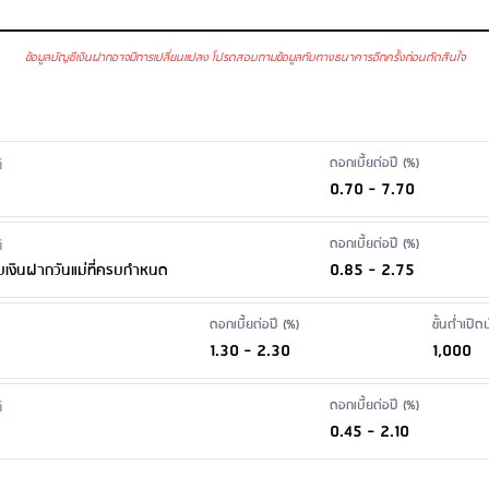
ข้อมูลบัญชีเงินฝากอาจมีการเปลี่ยนแปลง โปรดสอบถามข้อมูลกับทางธนาคารอีกครั้งก่อนตัดสินใจ
หวติดต่อกันเกินกว่า 1 ปี และมียอดคงเหลือในบัญชีต่ำกว่า 500 บาท
 SMS
: ไม่มีบริการ
นฝาก ผ่านสาขา
: ขอใบแสดงรายการย้อนหลังน้อยกว่า 6 เดือน: 50-100 บาท/ฉบับ/บ
ดอกเบี้ยต่อปี (%)
์
 50-100 บาท/ฉบับ/บัญชี เงื่อนไข: -ให้ธนาคารรับรอง 100 บาท -ไม่ต้องให้ธนาคา
0.70 - 7.70
อน 30 วัน
ดอกเบี้ยต่อปี (%)
์
0.85 - 2.75
บเงินฝากวันแม่ที่ครบกำหนด
ดอกเบี้ยต่อปี (%)
ขั้นต่ำเปิ
1.30 - 2.30
1,000
ดอกเบี้ยต่อปี (%)
์
0.45 - 2.10