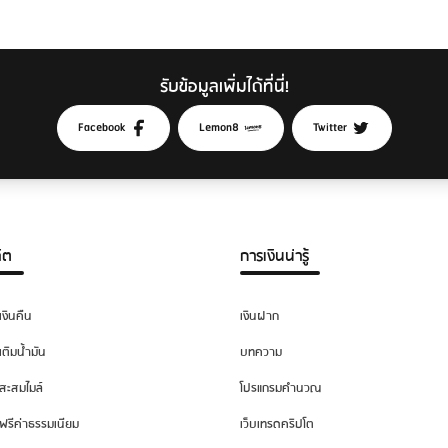
รับข้อมูลเพิ่มได้ที่นี่!
Facebook
Lemon8
Twitter
ิต
การเงินน่ารู้
เงินคืน
เงินฝาก
เติมน้ำมัน
บทความ
สะสมไมล์
โปรแกรมคำนวณ
ฟรีค่าธรรมเนียม
เว็บเทรดคริปโต