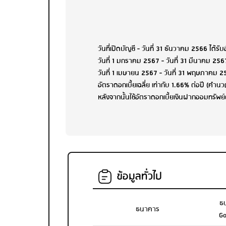
วันที่เปิดบัญชี - วันที่ 31 ธันวาคม 2566 ได้รั
วันที่ 1 มกราคม 2567 - วันที่ 31 มีนาคม 2567
วันที่ 1 เมษายน 2567 - วันที่ 31 พฤษภาคม 25
อัตราดอกเบี้ยเฉลี่ย เท่ากับ 1.66% ต่อปี (คำ
หลังจากนั้นใช้อัตราดอกเบี้ยเงินฝากออมทร
ข้อมูลทั่วไป
ธ
ธนาคาร
Go