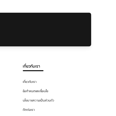
เกี่ยวกับเรา
เกี่ยวกับเรา
ข้อกำหนดและเงื่อนไข
นโยบายความเป็นส่วนตัว
ติดต่อเรา