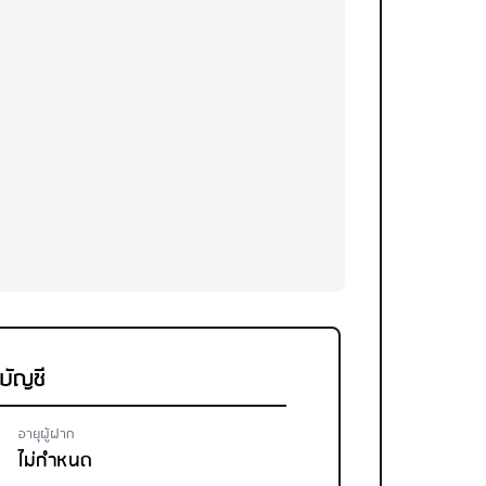
ดบัญชี
อายุผู้ฝาก
ไม่กำหนด