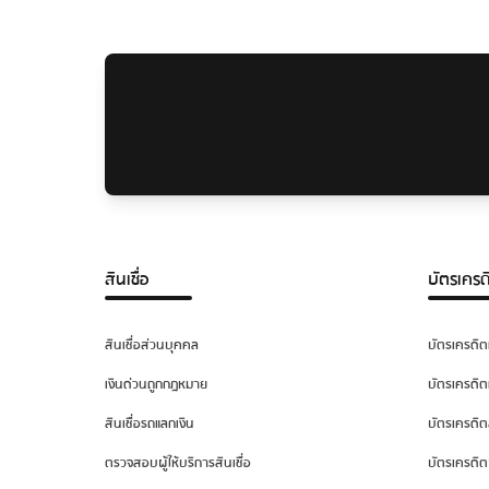
สินเชื่อ
บัตรเครด
สินเชื่อส่วนบุคคล
บัตรเครดิต
เงินด่วนถูกกฎหมาย
บัตรเครดิต
สินเชื่อรถแลกเงิน
บัตรเครดิต
ตรวจสอบผู้ให้บริการสินเชื่อ
บัตรเครดิต