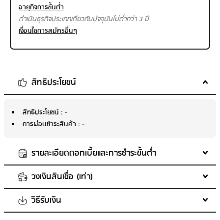
อายุกิจการขั้นต่ำ
ดำเนินธุรกิจประเภทเดียวกับปัจจุบันไม่ต่ำกว่า 3 ปี
เงื่อนไขการสมัครอื่นๆ
สิทธิประโยชน์
สิทธิประโยชน์
: -
การผ่อนชำระสินค้า
: -
รายละเอียดดอกเบี้ยและการชำระขั้นต่ำ
วงเงินสินเชื่อ (เท่า)
พนักงานบริษัท
ดอกเบี้ยสูงสุด
: 24%
วิธีรับเงิน
รายได้ น้อยกว่า 30,000 บาท : วงเงินไม่เกิน 1.5 เท่าของรายได้เฉลี่ย
เจ้าของกิจการ
ต่อเดือน