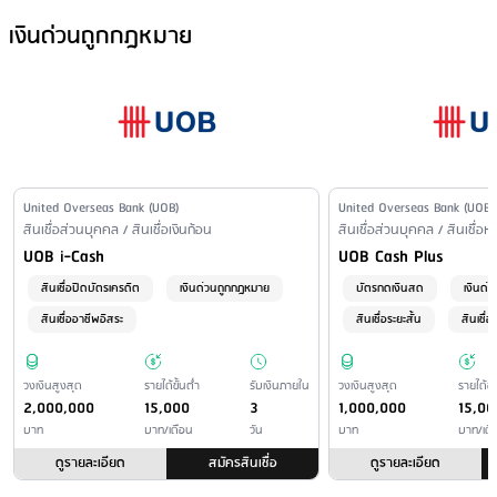
ดอกเบี้ยสูงสุด
: 24%
ช่องทางการรับเงิน
รายได้ มากกว่าหรือเท่ากับ 30,000 บาท : วงเงินไม่เกิน 5 เท่าของราย
เงินด่วนถูกกฎหมาย
เงื่อนไขดอกเบี้ยอื่นๆ
ได้เฉลี่ยต่อเดือน
เข้าบัญชีเงินฝากของธนาคารตามที่ลูกค้าแจ้ง หรือรับเป็นเงินสด
อัตราดอกเบี้ยตามวงเงินกู้
เงื่อนไขการรับเงิน
วงเงิน 20,000 - 300,000 บาท : 24%
ภายหลังอนุมัติ ลูกค้าจะได้รับเงินในวันทำการถัดไป
ขั้นต่ำในการชำระสินเชื่อ
: ตามงวดที่กำหนด
ดอกเบี้ยและค่าธรรมเนียมสูงสุด (กรณีผิดนัดชำระ)
: 24%
เงื่อนไขดอกเบี้ย (กรณีผิดนัดชำระ)
: - นับจากวันที่เริ่มค้างชำระ จนถึง
วันที่ชำระยอดค้างเสร็จสิ้น
Issuer Name
United Overseas Bank (UOB)
Issuer Name
United Overseas Bank (UOB)
Financial Product Type /
สินเชื่อส่วนบุคคล / สินเชื่อเงินก้อน
Financial Product Type /
สินเชื่อส่วนบุคคล / สินเชื่อห
Personal Loan Name
Personal Loan Name
UOB i-Cash
UOB Cash Plus
สินเชื่อปิดบัตรเครดิต
เงินด่วนถูกกฎหมาย
บัตรกดเงินสด
เงินด่
สินเชื่ออาชีพอิสระ
สินเชื่อระยะสั้น
สินเชื่อด
วงเงินสูงสุด
รายได้ขั้นต่ำ
รับเงินภายใน
วงเงินสูงสุด
รายได้ขั้
2,000,000
15,000
3
1,000,000
15,00
บาท
บาท/เดือน
วัน
บาท
บาท/เดื
ดูรายละเอียด
สมัครสินเชื่อ
ดูรายละเอียด