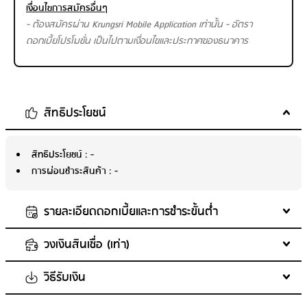
เงื่อนไขการสมัครอื่นๆ
- ต้องสมัครผ่าน Krungsri Mobile Application เท่านั้น - อัตรา
ดอกเบี้ยโปรโมชั่น เป็นไปตามเงื่อนไขและประกาศของธนาคาร
สิทธิประโยชน์
สิทธิประโยชน์
: -
การผ่อนชำระสินค้า
: -
รายละเอียดดอกเบี้ยและการชำระขั้นต่ำ
วงเงินสินเชื่อ (เท่า)
พนักงานบริษัท
ดอกเบี้ยสูงสุด
: 0 - 25%
วิธีรับเงิน
กรณีลูกค้าสินเชื่อบุคคลใหม่ และรายได้ น้อยกว่า 30,000 บาท : วงเงิน
เจ้าของกิจการ
ไม่เกิน 1.5 เท่าของรายได้เฉลี่ยต่อเดือน