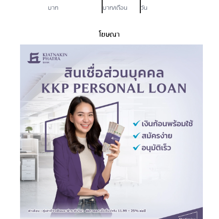
บาท
บาท/เดือน
วัน
โฆษณา