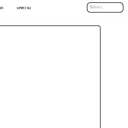
าก
บทความ