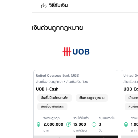
ดอกเบี้ยสูงสุด
: 6 - 10%
วิธีรับเงิน
ไม่กำหนด
เจ้าของกิจการ
ดอกเบี้ยสูงสุด
: 6 - 10%
ช่องทางการรับเงิน
เงินด่วนถูกกฎหมาย
เงื่อนไขดอกเบี้ยอื่นๆ
เข้าบัญชีเงินฝากของธนาคารตามที่ลูกค้าแจ้ง
อัตราดอกเบี้ยMRR(ข้อมูล ณ. 1มิ.ย.63 MRR=6.50)
เงื่อนไขการรับเงิน
ขั้นต่ำในการชำระสินเชื่อ
: ยอดเงินตามใบแจ้งยอด
อนุมัติรับเงินภายในวัน
ดอกเบี้ยและค่าธรรมเนียมสูงสุด (กรณีผิดนัดชำระ)
: 10
เงื่อนไขดอกเบี้ย (กรณีผิดนัดชำระ)
: - นับจากวันที่เริ่มค
Issuer Name
United Overseas Bank (UOB)
Issuer 
United O
Financial Product Type /
สินเชื่อส่วนบุคคล / สินเชื่อเงินก้อน
Financia
สินเชื่อส
Personal Loan Name
Persona
UOB i-Cash
UOB Ca
สินเชื่อปิดบัตรเครดิต
เงินด่วนถูกกฎหมาย
บัตรกด
สินเชื่ออาชีพอิสระ
สินเชื่อ
วงเงินสูงสุด
รายได้ขั้นต่ำ
รับเงินภายใน
วงเงิ
2,000,000
15,000
3
1,0
บาท
บาท/เดือน
วัน
บาท