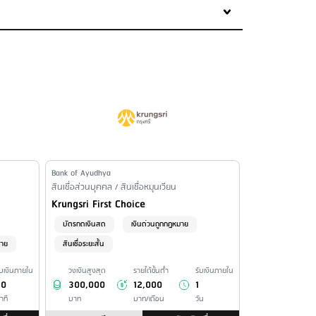
Issuer Name
Bank of Ayudhya
Financial Product Type /
สินเชื่อส่วนบุคคล / สินเชื่อหมุนเวียน
Personal Loan Name
Krungsri First Choice
บัตรกดเงินสด
เงินด่วนถูกกฎหมาย
มาย
สินเชื่อระยะสั้น
ับเงินภายใน
วงเงินสูงสุด
รายได้ขั้นต่ำ
รับเงินภายใน
30
300,000
12,000
1
าที
บาท
บาท/เดือน
วัน