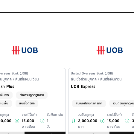
%
้างชำระ จนถึงวันที่ชำระยอดค้างเสร็จสิ้น
Name
verseas Bank (UOB)
Issuer Name
United Overseas Bank (UOB)
l Product Type /
่วนบุคคล / สินเชื่อหมุนเวียน
Financial Product Type /
สินเชื่อส่วนบุคคล / สินเชื่อเงินก้อน
l Loan Name
Personal Loan Name
sh Plus
UOB Express
เงินสด
เงินด่วนถูกกฎหมาย
ระยะสั้น
สินเชื่อดิจิทัล
สินเชื่อปิดบัตรเครดิต
เงินด่วนถูกกฎห
นสูงสุด
รายได้ขั้นต่ำ
รับเงินภายใน
วงเงินสูงสุด
รายได้ขั้นต่ำ
ร
00,000
15,000
1
2,000,000
15,000
บาท/เดือน
วัน
บาท
บาท/เดือน
น