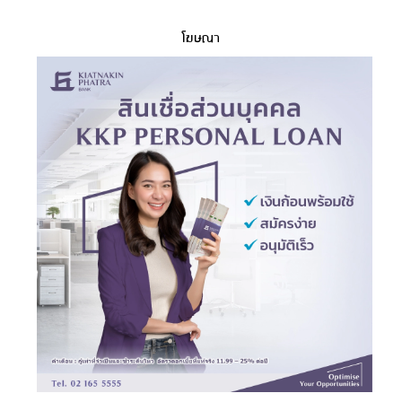
โฆษณา