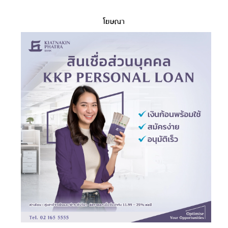
โฆษณา