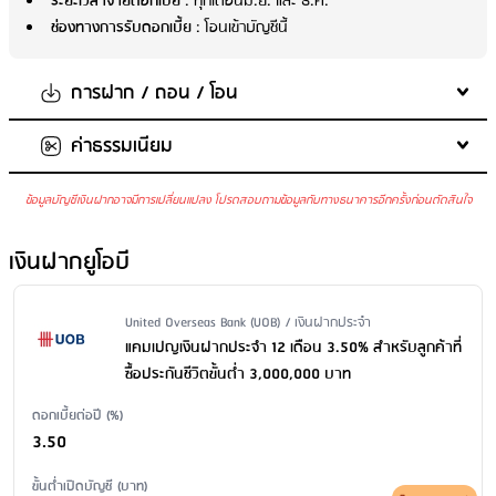
ระยะเวลาจ่ายดอกเบี้ย
: ทุกเดือนมิ.ย. และ ธ.ค.
ช่องทางการรับดอกเบี้ย
: โอนเข้าบัญชีนี้
การฝาก / ถอน / โอน
ค่าธรรมเนียม
จำนวนเงินในการฝากขั้นต่ำต่อครั้ง
: ไม่กำหนด
จำนวนเงินในการฝากสูงสุด
: ไม่กำหนด
ข้อมูลบัญชีเงินฝากอาจมีการเปลี่ยนแปลง โปรดสอบถามข้อมูลกับทางธนาคารอีกครั้งก่อนตัดสินใจ
ค่ารักษาบัญชี
: 300 บาท/เดือน เมื่อมียอดคงเหลือในบัญชีต่ำกว่า
200,000 บาท
เงินฝากยูโอบี
ค่าบริการแจ้งยอดเงินและความเคลื่อนไหวของบัญชีผ่าน SMS
: ไม่มี
ค่าธรรมเนียม
ค่าธรรมเนียมออกสมุดคู่ฝากใหม่
: ไม่มีบริการ
Issuer Name / Financial Product Type
United Overseas Bank (UOB) / เงินฝากประจำ
ค่าธรรมเนียมขอใบแสดงรายการเคลื่อนไหวทางบัญชีเงินฝาก ผ่าน
แคมเปญเงินฝากประจำ 12 เดือน 3.50% สำหรับลูกค้าที่
สาขา
: ขอใบแสดงรายการย้อนหลังน้อยกว่า 6 เดือน: ตามอัตราที่กำหนด
ซื้อประกันชีวิตขั้นต่ำ 3,000,000 บาท
ขอใบแสดงรายการย้อนหลังตั้งแต่ 6 เดือน - 2 ปี: ไม่มีบริการ ขอใบแสดง
ดอกเบี้ยต่อปี (%)
รายการย้อนหลังมากว่า 2 ปี: ไม่มีบริการ เงื่อนไข: 100 บาท/เดือน/ลูกค้า
3.50
สำหรับลูกค้าซิตี้แบงก์กิ้ง โดยสามารถขอย้อนหลังได้ไม่เกิน 6 เดือนกรณีขอ
ใบแจ้งสรุปยอดบัญชีน้อยกว่า 1 เดือน คิดค่าธรรมเนียมเท่ากับ 1 เดือน
ขั้นต่ำเปิดบัญชี (บาท)