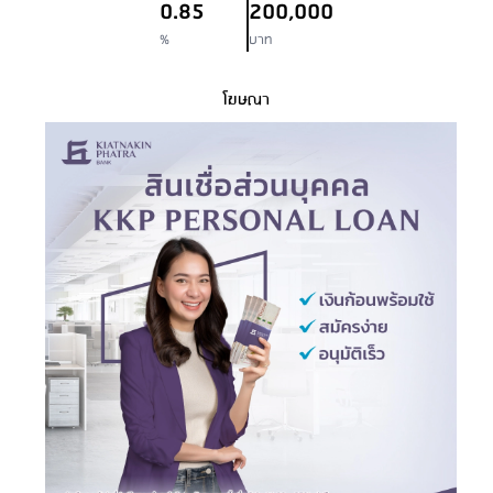
0.85
200,000
%
บาท
โฆษณา