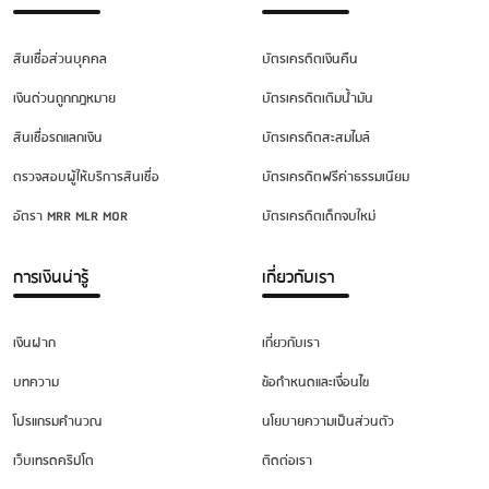
สินเชื่อส่วนบุคคล
บัตรเครดิตเงินคืน
เงินด่วนถูกกฎหมาย
บัตรเครดิตเติมน้ำมัน
สินเชื่อรถแลกเงิน
บัตรเครดิตสะสมไมล์
ตรวจสอบผู้ให้บริการสินเชื่อ
บัตรเครดิตฟรีค่าธรรมเนียม
อัตรา MRR MLR MOR
บัตรเครดิตเด็กจบใหม่
การเงินน่ารู้
เกี่ยวกับเรา
เงินฝาก
เกี่ยวกับเรา
บทความ
ข้อกำหนดและเงื่อนไข
โปรแกรมคำนวณ
นโยบายความเป็นส่วนตัว
เว็บเทรดคริปโต
ติดต่อเรา