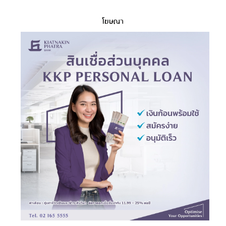
โฆษณา