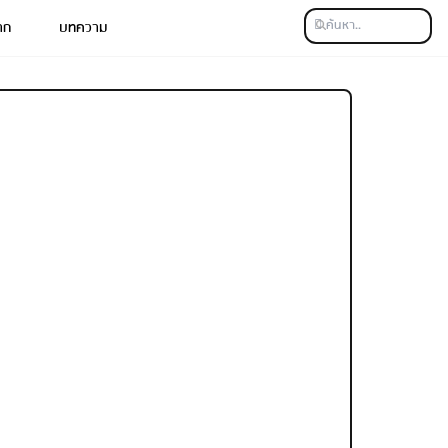
าก
บทความ