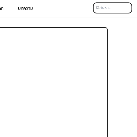
าก
บทความ