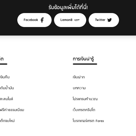
รับข้อมูลเพิ่มได้ที่นี่!
Facebook
Lemon8
Twitter
ิต
การเงินน่ารู้
เงินคืน
เงินฝาก
เติมน้ำมัน
บทความ
สะสมไมล์
โปรแกรมคำนวณ
ฟรีค่าธรรมเนียม
เว็บเทรดคริปโต
เด็กจบใหม่
โบรกเกอร์เทรด Forex