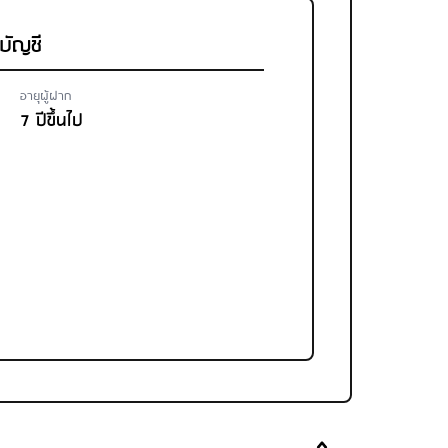
ดบัญชี
อายุผู้ฝาก
7 ปีขึ้นไป