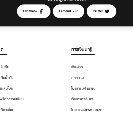
Facebook
Lemon8
Twitter
ิต
การเงินน่ารู้
เงินคืน
เงินฝาก
เติมน้ำมัน
บทความ
สะสมไมล์
โปรแกรมคำนวณ
ฟรีค่าธรรมเนียม
เว็บเทรดคริปโต
เด็กจบใหม่
โบรกเกอร์เทรด Forex