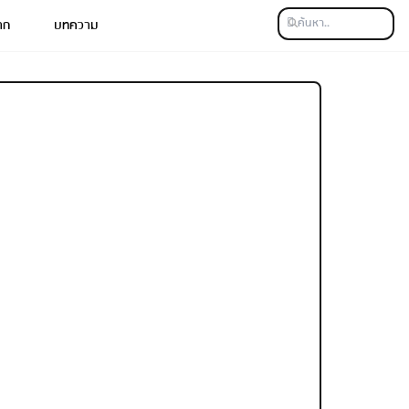
าก
บทความ