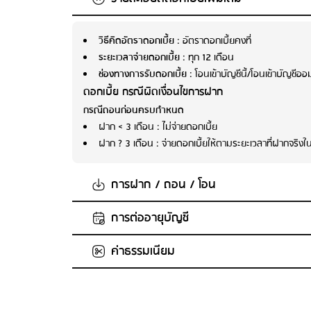
วิธีคิดอัตราดอกเบี้ย
: อัตราดอกเบี้ยคงที่
ระยะเวลาจ่ายดอกเบี้ย
: ทุก 12 เดือน
ช่องทางการรับดอกเบี้ย
: โอนเข้าบัญชีนี้/โอนเข้าบัญชีออมท
ดอกเบี้ย กรณีผิดเงื่อนไขการฝาก
กรณีถอนก่อนครบกำหนด
ฝาก < 3 เดือน : ไม่จ่ายดอกเบี้ย
ฝาก ? 3 เดือน : จ่ายดอกเบี้ยให้ตามระยะเวลาที่ฝากจริงใ
การฝาก / ถอน / โอน
การต่ออายุบัญชี
จำนวนเงินในการฝากขั้นต่ำต่อครั้ง
: 1,000 บาท
จำนวนเงินในการฝากสูงสุด
: ไม่กำหนด
ค่าธรรมเนียม
ต่ออายุเงินฝากเป็นประเภทเดิม
ฝากเพิ่มในบัญชีเดิม
: ได้
ถอนเงินก่อนครบกำหนด
: ได้
การถอน
ค่ารักษาบัญชี
: ไม่มีการเรียกเก็บค่ารักษาบัญชี
ถอนได้ครั้งละไม่ต่ำกว่า 1,000 บาท เสียภาษีดอกเบี้ยเงินฝา
ค่าบริการแจ้งยอดเงินและความเคลื่อนไหวของบัญชีผ่าน