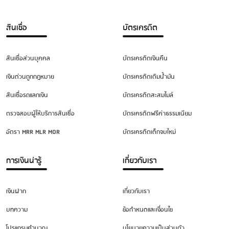
สินเชื่อ
บัตรเครดิต
สินเชื่อส่วนบุคคล
บัตรเครดิตเงินคืน
เงินด่วนถูกกฎหมาย
บัตรเครดิตเติมน้ำมัน
สินเชื่อรถแลกเงิน
บัตรเครดิตสะสมไมล์
ตรวจสอบผู้ให้บริการสินเชื่อ
บัตรเครดิตฟรีค่าธรรมเนียม
อัตรา MRR MLR MOR
บัตรเครดิตเด็กจบใหม่
การเงินน่ารู้
เกี่ยวกับเรา
เงินฝาก
เกี่ยวกับเรา
บทความ
ข้อกำหนดและเงื่อนไข
โปรแกรมคำนวณ
นโยบายความเป็นส่วนตัว