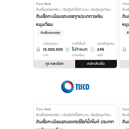
Issuer Name
Tisco Bank
Issu
Tisc
Financial Product Type /
สินเชื่อรถแลกเงิน / เงินกู้เบิกทั้งจำนวน, เงินกู้หมุนเวียน
Fina
สินเช
Personal Loan Name
Per
สินเชื่อทะเบียนรถบรรทุกประเภทวงเงิน
สิน
หมุนเวียน
หมุ
สินเชื่อรถบรรทุก
ส
วงเงินสูงสุด
รายได้ขั้นต่ำ
ดอกเบี้ยสูงสุด
10,000,000
ไม่กำหนด
24%
บาท
บาท/เดือน
ต่อปี
ดูรายละเอียด
สมัครสินเชื่อ
Issuer Name
Tisco Bank
Issu
Tisc
Financial Product Type /
สินเชื่อรถแลกเงิน / เงินกู้เบิกทั้งจำนวน, เงินกู้หมุนเวียน
Fina
สินเช
Personal Loan Name
Per
สินเชื่อทะเบียนรถมอเตอร์ไซค์บิ๊กไบค์ ประเภท
สิน