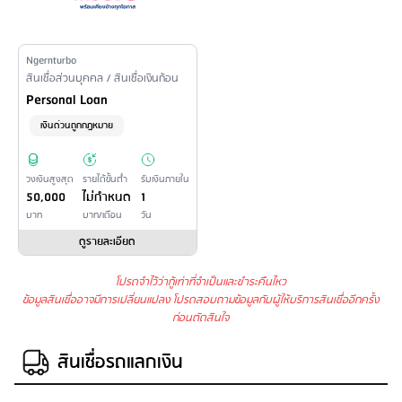
Issuer Name
Ngernturbo
Financial Product Type /
สินเชื่อส่วนบุคคล / สินเชื่อเงินก้อน
Personal Loan Name
Personal Loan
เงินด่วนถูกกฎหมาย
วงเงินสูงสุด
รายได้ขั้นต่ำ
รับเงินภายใน
50,000
ไม่กำหนด
1
บาท
บาท/เดือน
วัน
ดูรายละเอียด
โปรดจำไว้ว่ากู้เท่าที่จำเป็นและชำระคืนไหว
ข้อมูลสินเชื่ออาจมีการเปลี่ยนแปลง โปรดสอบถามข้อมูลกับผู้ให้บริการสินเชื่ออีกครั้ง
ก่อนตัดสินใจ
สินเชื่อรถแลกเงิน